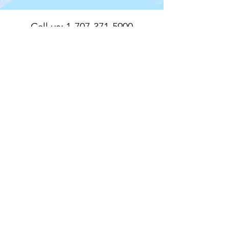
Call us:
1-707-371-5900
Select "0" for the Programs
Admin Team
Email us:
contact@creativeartreach.com
OUR COMMUNITY
PARTNERS